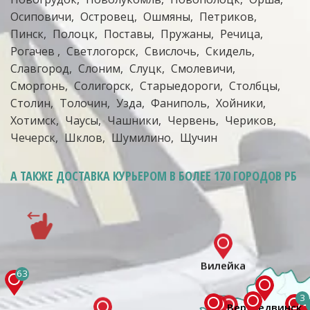
Осиповичи
Островец
Ошмяны
Петриков
Пинск
Полоцк
Поставы
Пружаны
Речица
Рогачев
Светлогорск
Свислочь
Скидель
Славгород
Слоним
Слуцк
Смолевичи
Сморгонь
Солигорск
Старыедороги
Столбцы
Столин
Толочин
Узда
Фаниполь
Хойники
Хотимск
Чаусы
Чашники
Червень
Чериков
Чечерск
Шклов
Шумилино
Щучин
А ТАКЖЕ ДОСТАВКА КУРЬЕРОМ
В БОЛЕЕ 170 ГОРОДОВ РБ
63
3