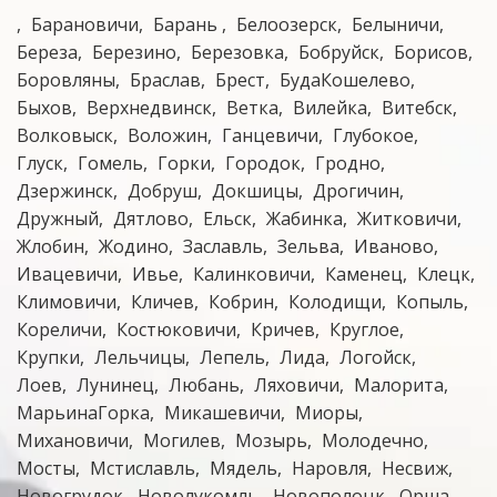
Барановичи
Барань
Белоозерск
Белыничи
Береза
Березино
Березовка
Бобруйск
Борисов
Боровляны
Браслав
Брест
БудаКошелево
Быхов
Верхнедвинск
Ветка
Вилейка
Витебск
Волковыск
Воложин
Ганцевичи
Глубокое
Глуск
Гомель
Горки
Городок
Гродно
Дзержинск
Добруш
Докшицы
Дрогичин
Дружный
Дятлово
Ельск
Жабинка
Житковичи
Жлобин
Жодино
Заславль
Зельва
Иваново
Ивацевичи
Ивье
Калинковичи
Каменец
Клецк
Климовичи
Кличев
Кобрин
Колодищи
Копыль
Кореличи
Костюковичи
Кричев
Круглое
Крупки
Лельчицы
Лепель
Лида
Логойск
Лоев
Лунинец
Любань
Ляховичи
Малорита
МарьинаГорка
Микашевичи
Миоры
Михановичи
Могилев
Мозырь
Молодечно
Мосты
Мстиславль
Мядель
Наровля
Несвиж
Новогрудок
Новолукомль
Новополоцк
Орша