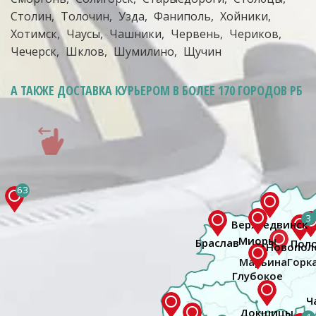
Столин
Толочин
Узда
Фаниполь
Хойники
Хотимск
Чаусы
Чашники
Червень
Чериков
Чечерск
Шклов
Шумилино
Щучин
А ТАКЖЕ ДОСТАВКА КУРЬЕРОМ
В БОЛЕЕ 170 ГОРОДОВ РБ
63
3