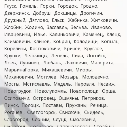
Глуск
Гомель
Горки
Городок
Гродно
Дзержинск
Добруш
Докшицы
Дрогичин
Дружный
Дятлово
Ельск
Жабинка
Житковичи
Жлобин
Жодино
Заславль
Зельва
Иваново
Ивацевичи
Ивье
Калинковичи
Каменец
Клецк
Климовичи
Кличев
Кобрин
Колодищи
Копыль
Кореличи
Костюковичи
Кричев
Круглое
Крупки
Лельчицы
Лепель
Лида
Логойск
Лоев
Лунинец
Любань
Ляховичи
Малорита
МарьинаГорка
Микашевичи
Миоры
Михановичи
Могилев
Мозырь
Молодечно
Мосты
Мстиславль
Мядель
Наровля
Несвиж
Новогрудок
Новолукомль
Новополоцк
Орша
Осиповичи
Островец
Ошмяны
Петриков
Пинск
Полоцк
Поставы
Пружаны
Речица
Рогачев
Светлогорск
Свислочь
Скидель
Славгород
Слоним
Слуцк
Смолевичи
Сморгонь
Солигорск
Старыедороги
Столбцы