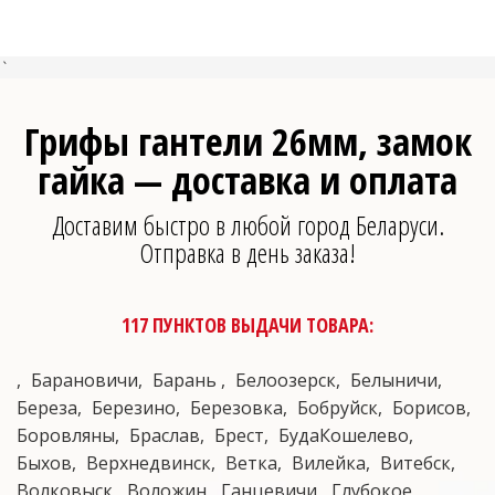
`
Грифы гантели 26мм, замок
гайка — доставка и оплата
Доставим быстро в любой город Беларуси.
Отправка в день заказа!
117 ПУНКТОВ ВЫДАЧИ ТОВАРА:
Барановичи
Барань
Белоозерск
Белыничи
Береза
Березино
Березовка
Бобруйск
Борисов
Боровляны
Браслав
Брест
БудаКошелево
Быхов
Верхнедвинск
Ветка
Вилейка
Витебск
Волковыск
Воложин
Ганцевичи
Глубокое