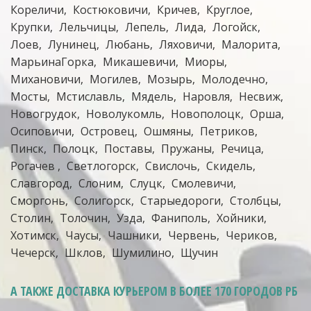
Кореличи
Костюковичи
Кричев
Круглое
Крупки
Лельчицы
Лепель
Лида
Логойск
Лоев
Лунинец
Любань
Ляховичи
Малорита
МарьинаГорка
Микашевичи
Миоры
Михановичи
Могилев
Мозырь
Молодечно
Мосты
Мстиславль
Мядель
Наровля
Несвиж
Новогрудок
Новолукомль
Новополоцк
Орша
Осиповичи
Островец
Ошмяны
Петриков
Пинск
Полоцк
Поставы
Пружаны
Речица
Рогачев
Светлогорск
Свислочь
Скидель
Славгород
Слоним
Слуцк
Смолевичи
Сморгонь
Солигорск
Старыедороги
Столбцы
Столин
Толочин
Узда
Фаниполь
Хойники
Хотимск
Чаусы
Чашники
Червень
Чериков
Чечерск
Шклов
Шумилино
Щучин
А ТАКЖЕ ДОСТАВКА КУРЬЕРОМ
В БОЛЕЕ 170 ГОРОДОВ РБ