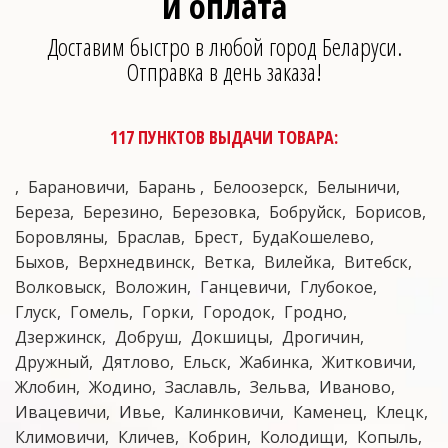
и оплата
Доставим быстро в любой город Беларуси.
Отправка в день заказа!
117 ПУНКТОВ ВЫДАЧИ ТОВАРА:
Барановичи
Барань
Белоозерск
Белыничи
Береза
Березино
Березовка
Бобруйск
Борисов
Боровляны
Браслав
Брест
БудаКошелево
Быхов
Верхнедвинск
Ветка
Вилейка
Витебск
Волковыск
Воложин
Ганцевичи
Глубокое
Глуск
Гомель
Горки
Городок
Гродно
Дзержинск
Добруш
Докшицы
Дрогичин
Дружный
Дятлово
Ельск
Жабинка
Житковичи
Жлобин
Жодино
Заславль
Зельва
Иваново
Ивацевичи
Ивье
Калинковичи
Каменец
Клецк
Климовичи
Кличев
Кобрин
Колодищи
Копыль