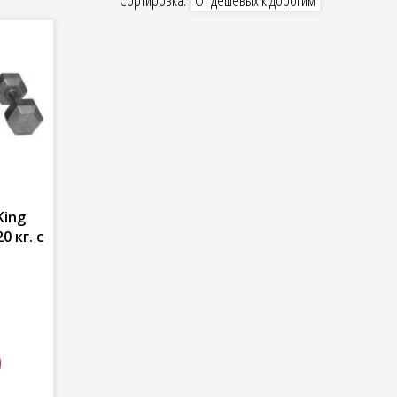
Сортировка:
От дешевых к дорогим
King
0 кг. с