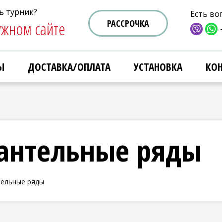
ь турник?
ь турник?
Есть во
Есть во
ужном сайте
ужном сайте
РАССРОЧКА
РАССРОЧКА
Ы
Ы
ДОСТАВКА/ОПЛАТА
ДОСТАВКА/ОПЛАТА
УСТАНОВКА
УСТАНОВКА
КО
КО
антельные ряды
тельные ряды