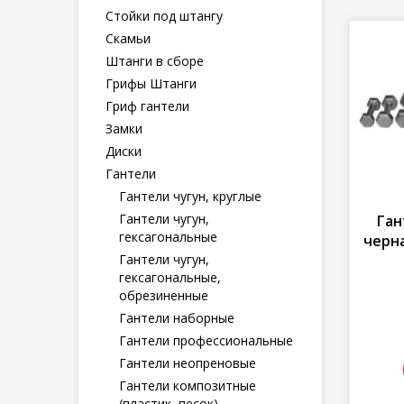
Стойки под штангу
Скамьи
Штанги в сборе
Грифы Штанги
Гриф гантели
Замки
Диски
Гантели
Гантели чугун, круглые
Гантели чугун,
Ган
гексагональные
черна
Гантели чугун,
гексагональные,
обрезиненные
Гантели наборные
Гантели профессиональные
Гантели неопреновые
Гантели композитные
(пластик, песок)