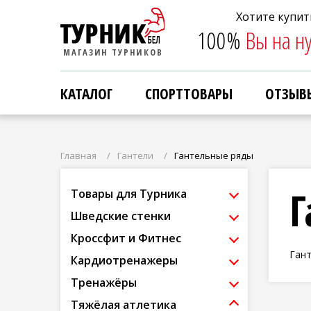
Хотите купит
Хотите купит
100%
100%
Вы на н
Вы на н
МАГАЗИН ТУРНИКОВ
МАГАЗИН ТУРНИКОВ
КАТАЛОГ
КАТАЛОГ
СПОРТТОВАРЫ
СПОРТТОВАРЫ
ОТЗЫВ
ОТЗЫВ
Главная
Гантели
Гантельные ряды
Г
Товары для Турника
Шведские стенки
Кроссфит и Фитнес
Ган
Кардиотренажеры
Тренажёры
Тяжёлая атлетика