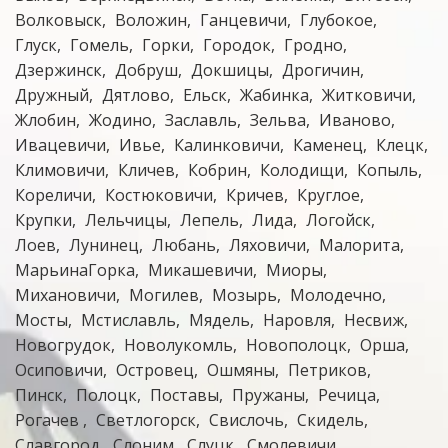
Волковыск
Воложин
Ганцевичи
Глубокое
Глуск
Гомель
Горки
Городок
Гродно
Дзержинск
Добруш
Докшицы
Дрогичин
Дружный
Дятлово
Ельск
Жабинка
Житковичи
Жлобин
Жодино
Заславль
Зельва
Иваново
Ивацевичи
Ивье
Калинковичи
Каменец
Клецк
Климовичи
Кличев
Кобрин
Колодищи
Копыль
Кореличи
Костюковичи
Кричев
Круглое
Крупки
Лельчицы
Лепель
Лида
Логойск
Лоев
Лунинец
Любань
Ляховичи
Малорита
МарьинаГорка
Микашевичи
Миоры
Михановичи
Могилев
Мозырь
Молодечно
Мосты
Мстиславль
Мядель
Наровля
Несвиж
Новогрудок
Новолукомль
Новополоцк
Орша
Осиповичи
Островец
Ошмяны
Петриков
Пинск
Полоцк
Поставы
Пружаны
Речица
Рогачев
Светлогорск
Свислочь
Скидель
Славгород
Слоним
Слуцк
Смолевичи