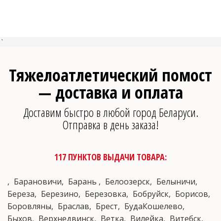
`
Тяжелоатлетический помост
— доставка и оплата
Доставим быстро в любой город Беларуси.
Отправка в день заказа!
117 ПУНКТОВ ВЫДАЧИ ТОВАРА:
Барановичи
Барань
Белоозерск
Белыничи
Береза
Березино
Березовка
Бобруйск
Борисов
Боровляны
Браслав
Брест
БудаКошелево
Быхов
Верхнедвинск
Ветка
Вилейка
Витебск