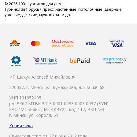
© 2026 100+ турников для дома.
Турники 3в1 брусья пресс, настенные, потолочные, дверные,
угловые, детские, мультихват и др.
ИП Шакун Алексей Михайлович
220037, г. Минск, ул. Бумажкова, д. 37а, кв. 68
УНП 191652405
р/с BY67 MTBK 3013 0001 0933 0003 0037 (BYN)
ЗАО “МТББанк”, MTBKBY22, код 117, РКЦ №3
г. Минск, ул. Короля, 51
Копия чека
Свидетельство от 27 июня 2012 года