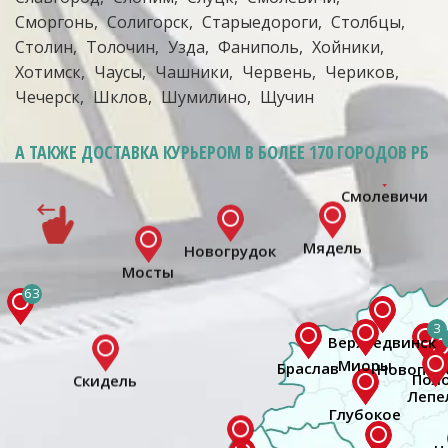
Сморгонь
Солигорск
Старыедороги
Столбцы
Столин
Толочин
Узда
Фаниполь
Хойники
Хотимск
Чаусы
Чашники
Червень
Чериков
Чечерск
Шклов
Шумилино
Щучин
А ТАКЖЕ ДОСТАВКА КУРЬЕРОМ
В БОЛЕЕ 170 ГОРОДОВ РБ
63
3