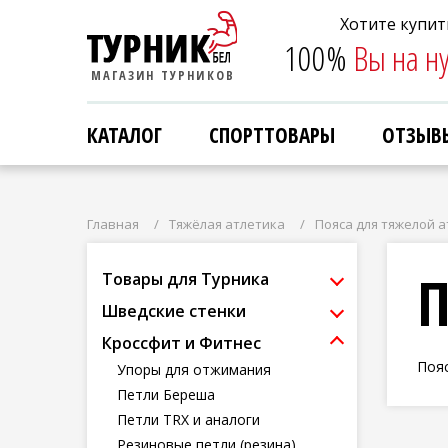
Хотите купит
Хотите купит
100%
100%
Вы на н
Вы на н
МАГАЗИН ТУРНИКОВ
МАГАЗИН ТУРНИКОВ
КАТАЛОГ
КАТАЛОГ
СПОРТТОВАРЫ
СПОРТТОВАРЫ
ОТЗЫВ
ОТЗЫВ
Главная
Тяжёлая атлетика
Пояса для тяжелой 
П
Товары для Турника
Шведские стенки
Кроссфит и Фитнес
Пояс
Упоры для отжимания
Петли Береша
Петли TRX и аналоги
Резиновые петли (резина)