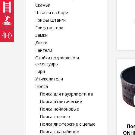
Скамьи
ШВЕДСКАЯ-СТЕНКА.БЕЛ
магазин шведских стенок
Штанги в сборе
БАТУТОВО.БЕЛ
Грифы Штанги
магазин батутов
Гриф гантели
ЖЕЛЕЗО.БЕЛ
Замки
магазин тяжелой атлетики
Диски
Гантели
Стойки под железо и
аксессуары
Гири
Утяжелители
Пояса
Пояса для пауэрлифтинга
Пояса атлетические
Пояса нейлоновые
Пояса с цепью
Пояса лифтерские с цепью
По
Пояса с карабином
ONHI