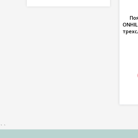
По
ONHIL
трехс
` `