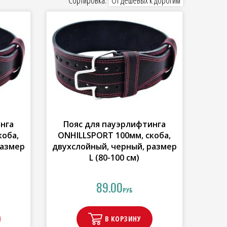
Сортировка:
От дешевых к дорогим
нга
Пояс для пауэрлифтинга
коба,
ONHILLSPORT 100мм, скоба,
размер
двухслойный, черный, размер
L (80-100 см)
89.00
РУБ
В КОРЗИНУ