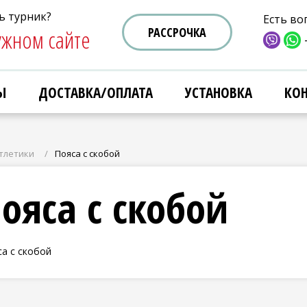
ь турник?
ь турник?
Есть во
Есть во
ужном сайте
ужном сайте
РАССРОЧКА
РАССРОЧКА
Ы
Ы
ДОСТАВКА/ОПЛАТА
ДОСТАВКА/ОПЛАТА
УСТАНОВКА
УСТАНОВКА
КО
КО
атлетики
Пояса с скобой
ояса с скобой
а с скобой