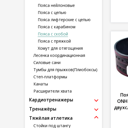
Пояса нейлоновые
Пояса с цепью
Пояса лифтерские с цепью
Пояса с карабином
Пояса с скобой
Пояса с пряжкой
Хомут для отягощения
Лесенка координационная
Силовые сани
Тумбы для прыжков(Плиобоксы)
Степ-платформы
Канаты
Расширители хвата
По
Кардиотренажеры
ONHI
двухс
Тренажёры
Тяжёлая атлетика
Стойки под штангу