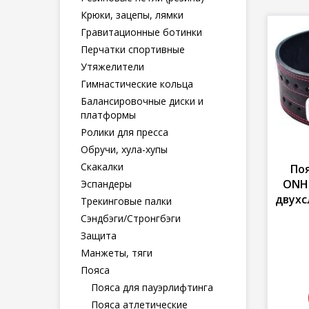
Крюки, зацепы, лямки
Гравитационные ботинки
Перчатки спортивные
Утяжелители
Гимнастические кольца
Балансировочные диски и
платформы
Ролики для пресса
Обручи, хула-хупы
Скакалки
По
ONHI
Эспандеры
двухс
Трекинговые палки
Сэндбэги/Стронгбэги
Защита
Манжеты, тяги
Пояса
Пояса для пауэрлифтинга
Пояса атлетические