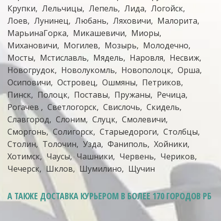
Крупки
Лельчицы
Лепель
Лида
Логойск
Лоев
Лунинец
Любань
Ляховичи
Малорита
МарьинаГорка
Микашевичи
Миоры
Михановичи
Могилев
Мозырь
Молодечно
Мосты
Мстиславль
Мядель
Наровля
Несвиж
Новогрудок
Новолукомль
Новополоцк
Орша
Осиповичи
Островец
Ошмяны
Петриков
Пинск
Полоцк
Поставы
Пружаны
Речица
Рогачев
Светлогорск
Свислочь
Скидель
Славгород
Слоним
Слуцк
Смолевичи
Сморгонь
Солигорск
Старыедороги
Столбцы
Столин
Толочин
Узда
Фаниполь
Хойники
Хотимск
Чаусы
Чашники
Червень
Чериков
Чечерск
Шклов
Шумилино
Щучин
А ТАКЖЕ ДОСТАВКА КУРЬЕРОМ
В БОЛЕЕ 170 ГОРОДОВ РБ