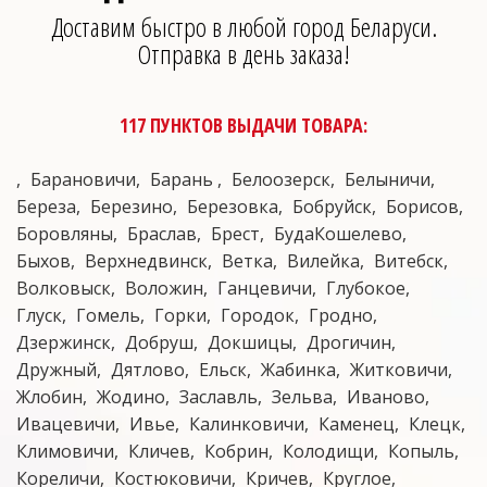
Доставим быстро в любой город Беларуси.
Отправка в день заказа!
117 ПУНКТОВ ВЫДАЧИ ТОВАРА:
Барановичи
Барань
Белоозерск
Белыничи
Береза
Березино
Березовка
Бобруйск
Борисов
Боровляны
Браслав
Брест
БудаКошелево
Быхов
Верхнедвинск
Ветка
Вилейка
Витебск
Волковыск
Воложин
Ганцевичи
Глубокое
Глуск
Гомель
Горки
Городок
Гродно
Дзержинск
Добруш
Докшицы
Дрогичин
Дружный
Дятлово
Ельск
Жабинка
Житковичи
Жлобин
Жодино
Заславль
Зельва
Иваново
Ивацевичи
Ивье
Калинковичи
Каменец
Клецк
Климовичи
Кличев
Кобрин
Колодищи
Копыль
Кореличи
Костюковичи
Кричев
Круглое