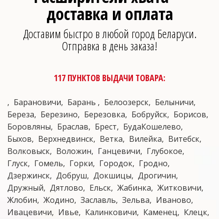
доставка и оплата
Доставим быстро в любой город Беларуси.
Отправка в день заказа!
117 ПУНКТОВ ВЫДАЧИ ТОВАРА:
Барановичи
Барань
Белоозерск
Белыничи
Береза
Березино
Березовка
Бобруйск
Борисов
Боровляны
Браслав
Брест
БудаКошелево
Быхов
Верхнедвинск
Ветка
Вилейка
Витебск
Волковыск
Воложин
Ганцевичи
Глубокое
Глуск
Гомель
Горки
Городок
Гродно
Дзержинск
Добруш
Докшицы
Дрогичин
Дружный
Дятлово
Ельск
Жабинка
Житковичи
Жлобин
Жодино
Заславль
Зельва
Иваново
Ивацевичи
Ивье
Калинковичи
Каменец
Клецк