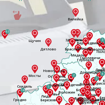
63
3
4
2
2
5
14
Гродно