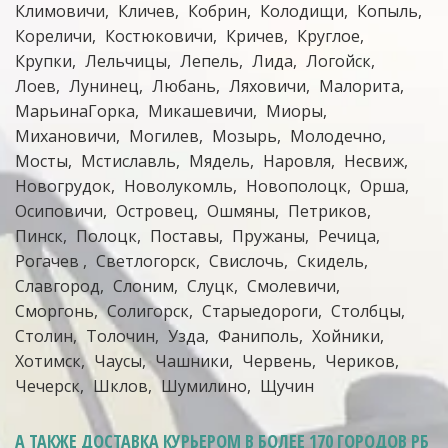
Климовичи
Кличев
Кобрин
Колодищи
Копыль
Кореличи
Костюковичи
Кричев
Круглое
Крупки
Лельчицы
Лепель
Лида
Логойск
Лоев
Лунинец
Любань
Ляховичи
Малорита
МарьинаГорка
Микашевичи
Миоры
Михановичи
Могилев
Мозырь
Молодечно
Мосты
Мстиславль
Мядель
Наровля
Несвиж
Новогрудок
Новолукомль
Новополоцк
Орша
Осиповичи
Островец
Ошмяны
Петриков
Пинск
Полоцк
Поставы
Пружаны
Речица
Рогачев
Светлогорск
Свислочь
Скидель
Славгород
Слоним
Слуцк
Смолевичи
Сморгонь
Солигорск
Старыедороги
Столбцы
Столин
Толочин
Узда
Фаниполь
Хойники
Хотимск
Чаусы
Чашники
Червень
Чериков
Чечерск
Шклов
Шумилино
Щучин
А ТАКЖЕ ДОСТАВКА КУРЬЕРОМ
В БОЛЕЕ 170 ГОРОДОВ РБ