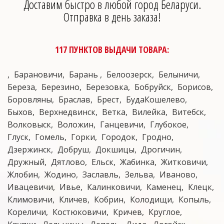
Доставим быстро в любой город Беларуси.
Отправка в день заказа!
117 ПУНКТОВ ВЫДАЧИ ТОВАРА:
Барановичи
Барань
Белоозерск
Белыничи
Береза
Березино
Березовка
Бобруйск
Борисов
Боровляны
Браслав
Брест
БудаКошелево
Быхов
Верхнедвинск
Ветка
Вилейка
Витебск
Волковыск
Воложин
Ганцевичи
Глубокое
Глуск
Гомель
Горки
Городок
Гродно
Дзержинск
Добруш
Докшицы
Дрогичин
Дружный
Дятлово
Ельск
Жабинка
Житковичи
Жлобин
Жодино
Заславль
Зельва
Иваново
Ивацевичи
Ивье
Калинковичи
Каменец
Клецк
Климовичи
Кличев
Кобрин
Колодищи
Копыль
Кореличи
Костюковичи
Кричев
Круглое